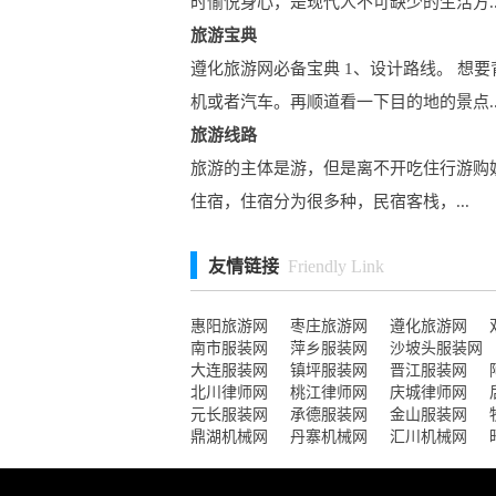
时愉悦身心，是现代人不可缺少的生活方..
旅游宝典
遵化旅游网必备宝典 1、设计路线。 
机或者汽车。再顺道看一下目的地的景点..
旅游线路
旅游的主体是游，但是离不开吃住行游购
住宿，住宿分为很多种，民宿客栈，...
友情链接
Friendly Link
惠阳旅游网
枣庄旅游网
遵化旅游网
南市服装网
萍乡服装网
沙坡头服装网
大连服装网
镇坪服装网
晋江服装网
北川律师网
桃江律师网
庆城律师网
元长服装网
承德服装网
金山服装网
鼎湖机械网
丹寨机械网
汇川机械网