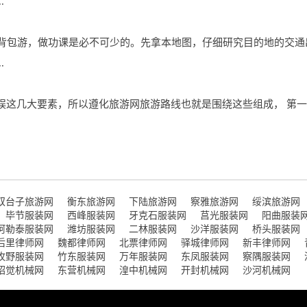
.
想要背包游，做功课是必不可少的。先拿本地图，仔细研究目的地的交
.
娱这几大要素，所以遵化旅游网旅游路线也就是围绕这些组成， 第一
双台子旅游网
衡东旅游网
下陆旅游网
察雅旅游网
绥滨旅游网
毕节服装网
西峰服装网
牙克石服装网
莒光服装网
阳曲服装
阿勒泰服装网
潍坊服装网
二林服装网
沙洋服装网
桥头服装网
后里律师网
魏都律师网
北票律师网
驿城律师网
新丰律师网
牧野服装网
竹东服装网
万年服装网
东凤服装网
察隅服装网
昭觉机械网
东营机械网
湟中机械网
开封机械网
沙河机械网