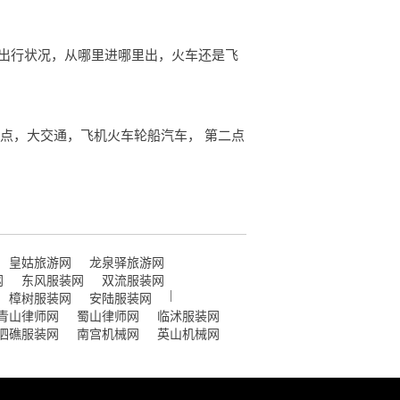
通出行状况，从哪里进哪里出，火车还是飞
点，大交通，飞机火车轮船汽车， 第二点
皇姑旅游网
龙泉驿旅游网
网
东风服装网
双流服装网
|
樟树服装网
安陆服装网
青山律师网
蜀山律师网
临沭服装网
泗礁服装网
南宫机械网
英山机械网