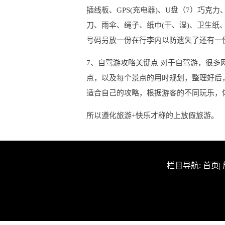
插线板、GPS(充电器)、U盘（7）巧克
刀、雨伞、绳子、纸巾(干、湿)、卫生
号码叧放一份在行李内以防遗失了还有一份
7、自驾游攻略关键点 对于自驾游，很
点，以及每个景点的用时规划，整理好后
适合自己的攻略，根据游客的不同玩乐，
所以遵化旅游+快乐才称的上放假旅游。
栏目导航:
首页
|