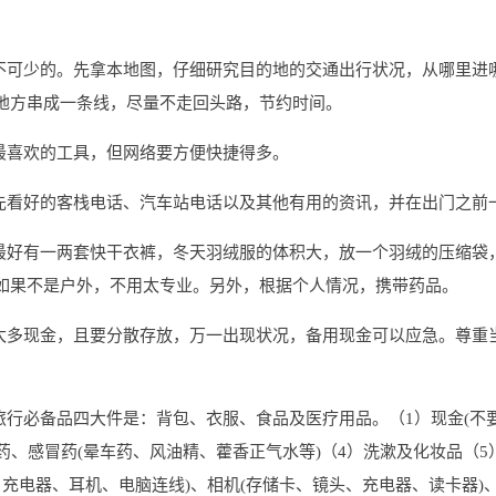
必不可少的。先拿本地图，仔细研究目的地的交通出行状况，从哪里进
地方串成一条线，尽量不走回头路，节约时间。
最喜欢的工具，但网络要方便快捷得多。
预先看好的客栈电话、汽车站电话以及其他有用的资讯，并在出门之前
天最好有一两套快干衣裤，冬天羽绒服的体积大，放一个羽绒的压缩袋
如果不是户外，不用太专业。另外，根据个人情况，携带药品。
带太多现金，且要分散存放，万一出现状况，备用现金可以应急。尊重
。
旅行必备品四大件是：背包、衣服、食品及医疗用品。（1）现金(不要
药、感冒药(晕车药、风油精、藿香正气水等)（4）洗漱及化妆品（5
、充电器、耳机、电脑连线)、相机(存储卡、镜头、充电器、读卡器)、