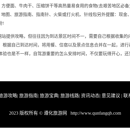
力、方便面、牛肉干、压缩饼干等高热量易食用的食物(去艰苦地区必备
纸、地图、旅游指南、指南针、火柴或打火机、针线包另外提醒：现金
!
多网站提供攻略，但往往因为到达景区时间不一，需要自己根据收集的
，根据自己到达时间，将用餐、住宿以及景点信息合并在一起，进行
体验也是不一样，自驾游重要的怎么安排时间，不仅要玩得开心，还
旅游攻略
|
旅游指南
|
旅游宝典
|
旅游线路
|
资讯动态
|
意见建议
|
联
2023 版权所有 © 遵化旅游网
http://www.qunfangqb.com