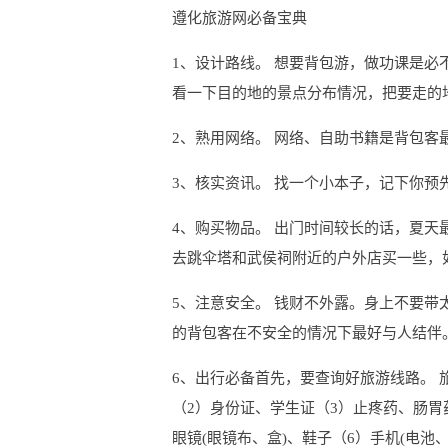
遵化旅游网必备宝典
1、设计路线。 想要背包游，做功课是
看一下目的地的景点分布情况，把要走的
2、熟用网络。 网络、自助书籍是背包客
3、核实资讯。 找一个小本子，记下你
4、购买物品。 出门时间较长的话，夏
去跳伞塔和武侯祠附近的户外店买一些，
5、注意安全。 钱财不外露。身上不要
的背包客在不安全的情况下最好与人结伴
6、出行必备首先，要查询好旅游线路。 
（2）身份证、学生证（3）止疼药、肠胃
眼镜(眼镜布、盒)、鞋子（6）手机(电池